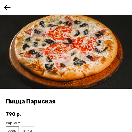
Пицца Пармская
790
р.
Вариант
32см
42см