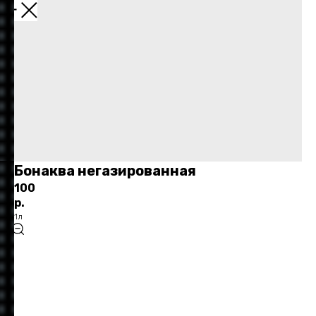
НАЗАД
Бонаква негазированная
100
р.
1л