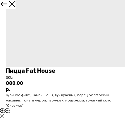
НАЗАД
Пицца Fat House
SKU:
880,00
р.
Куриное филе, шампиньоны, лук красный, перец болгарский,
маслины, томаты черри, пармезан, моцарелла, томатный соус
"Сиракуза"