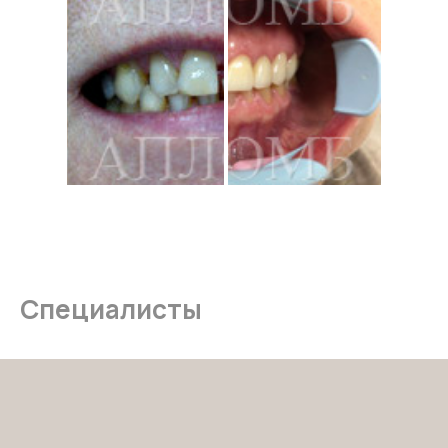
акции
ортодонтия
примеры работ
ортопедия
специалисты
профгигиена
отзывы
детская
стоматология
ДОКУМЕНТЫ:
Лицензия
Информация для
пациентов
политика
конфиденциальности
Специалисты
КОНТАКТЫ:
+7 (4912) 99-34-24
г.Рязань. ул. Полетаева, д. 29, корп. 2.
пн-пт: 09.00-20.00