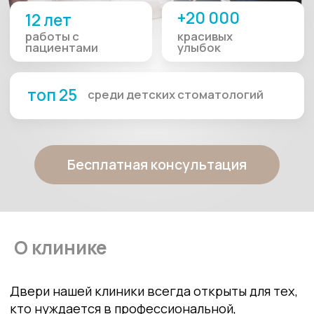
Бесплатная консультация
Двери нашей клиники всегда открыты для тех,
кто нуждается в профессиональной,
безболезненной и при этом не слишком
дорогой помощи врача стоматолога.
Наши специалисты имеют необходимые опыт и
знания для того, чтобы успешно решать
проблемы полости рта.
Современное оборудование, которым
О клинике
оснащена клиника "Апломб +" и широкий
спектр качественных материалов, закупаемых
нами, минуя посредников, только у надежных и
Прием пациентов ведут опытные
проверенных производителей - позволяет в
специалисты на современном импортном
любом случае претендовать на отличный
оборудовании. При работе используются
результат лечения!
только сертифицированные и качественные