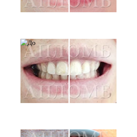
Оставить свой
отзыв
Перейти
МЕНЮ:
УСЛУГИ:
о клинике
терапия
услуги
хирургия