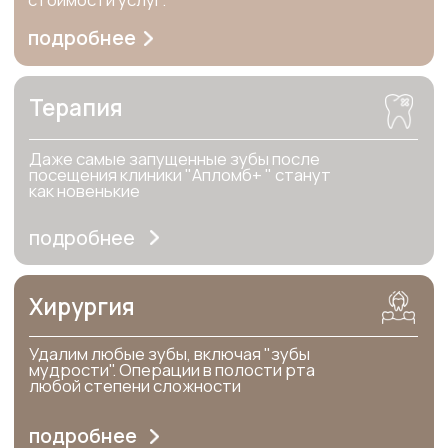
Профессиональная гигиена
Наши специалисты научат Вас правильно
ухаживать за зубами и проведут Вам
профессиональную чистку
подробнее
Детская стоматология
Абсолютно не больно вылечим ранний кариес,
понятным языком обучим профилактике и
гигиене
подробнее
Остались вопросы?
Запишитесь на консультацию
Оставить заявку